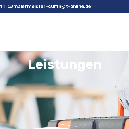
41
malermeister-curth@t-online.de
Leistungen