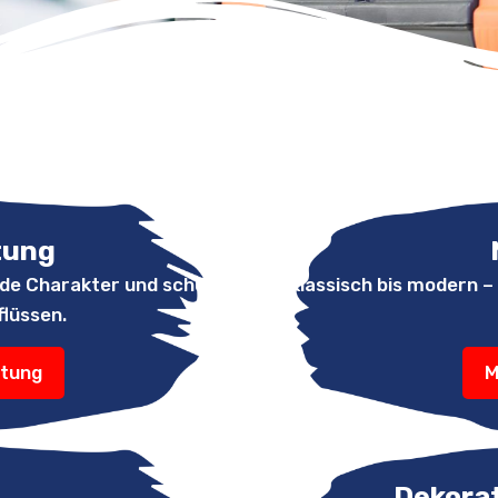
tung
de Charakter und schützt
Von klassisch bis modern 
flüssen.
ltung
M
Dekora