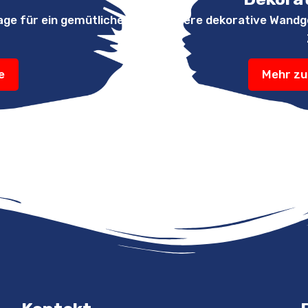
age für ein gemütliches
Unsere dekorative Wandges
e
Mehr zu